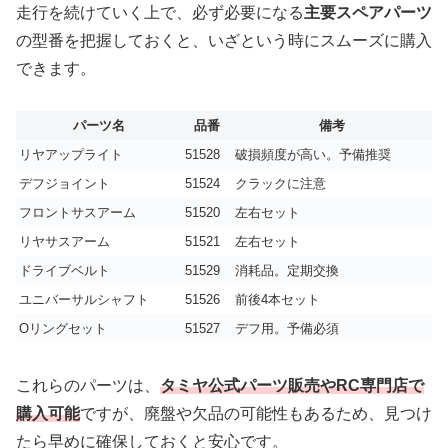
走行を続けていく上で、必ず必要になる
主要スペアパーツ
の型番を把握しておくと、いざという時にスムーズに購入
できます。
パーツ名
品番
備考
リヤアップライト
51528
破損頻度が高い。予備推奨
デフジョイント
51524
クラックに注意
フロントサスアーム
51520
左右セット
リヤサスアーム
51521
左右セット
ドライブベルト
51529
消耗品。定期交換
ユニバーサルシャフト
51526
前後4本セット
Oリングセット
51527
デフ用。予備必須
これらのパーツは、
タミヤ公式パーツ販売やRC専門店で
購入可能
ですが、廃盤や欠品の可能性もあるため、見つけ
たら早めに確保しておくと安心です。