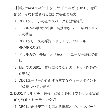
【伝説の4WDバギー】タミヤ ドゥルガ（DB01）徹底
解説！今なお愛される設計の秘密と魅力
DB01シャーシの基本スペックと登場背景
ドゥルガの最大の特徴：高効率なベルト駆動システ
ムの構造
DB01シリーズの系譜：ドゥルガ、バルドル、
RR/RRRの違い
ドゥルガの「長所」と「短所」：ユーザー評価の総
括
初めてのDB01：走行に必要なもの（キット以外の
別売品）
DB01ユーザーが直面する主要なウィークポイント
（破損しやすい箇所）
DB01ドゥルガを「最強」に導く必須オプション＆実践
的な強化・セッティング術
DB01の走行安定性を高める推奨オプションパーツ