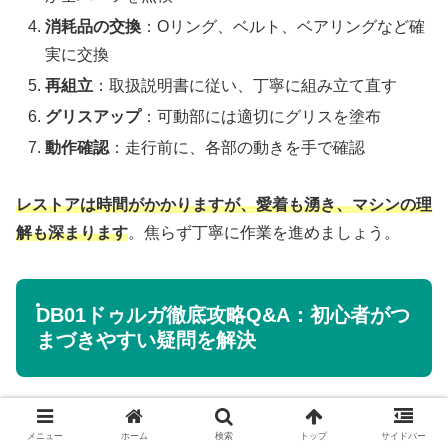
消耗品の交換
：Oリング、ベルト、ベアリングなど確
実に交換
再組立
：取扱説明書に従い、丁寧に組み立て直す
グリスアップ
：可動部には適切にグリスを塗布
動作確認
：走行前に、各部の動きを手で確認
レストアは時間がかかりますが、愛着も湧き、マシンの理
解も深まります
。焦らず丁寧に作業を進めましょう。
DB01ドゥルガ徹底攻略Q&A：初心者がつ
まづきやすい疑問を解決
最後に、ドゥルガに関してよく寄せられる質問をQ&A形
メニュー
ホーム
検索
トップ
サイドバー
式でまとめました。初心者の方が疑問に思いやすいポイン