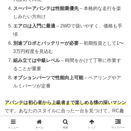
スーパーアバンテは性能最優先
– 本格的な走行を楽
しみたい方向け
エアロは入門に最適
– 2WDで扱いやすく、価格も手
頃
別途プロポとバッテリーが必要
– 初期投資として1〜
3万円程度を見込む
組み立ては中級レベル
– 時間をかけて丁寧に作業す
ることが重要
オプションパーツで性能向上可能
– ベアリングやア
ルミパーツが定番
アバンテは初心者から上級者まで楽しめる懐の深いマシン
です。あなたのスタイルに合った一台を見つけて、RC趣
味を満喫してください。
メニュー
ホーム
検索
トップ
サイドバー