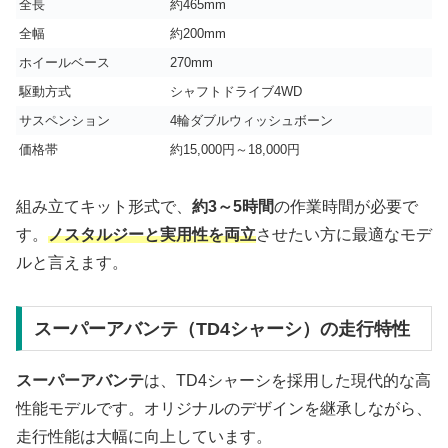
全長
約465mm
全幅
約200mm
ホイールベース
270mm
駆動方式
シャフトドライブ4WD
サスペンション
4輪ダブルウィッシュボーン
価格帯
約15,000円～18,000円
組み立てキット形式で、
約3～5時間
の作業時間が必要で
す。
ノスタルジーと実用性を両立
させたい方に最適なモデ
ルと言えます。
スーパーアバンテ（TD4シャーシ）の走行特性
スーパーアバンテ
は、TD4シャーシを採用した現代的な高
性能モデルです。オリジナルのデザインを継承しながら、
走行性能は大幅に向上しています。