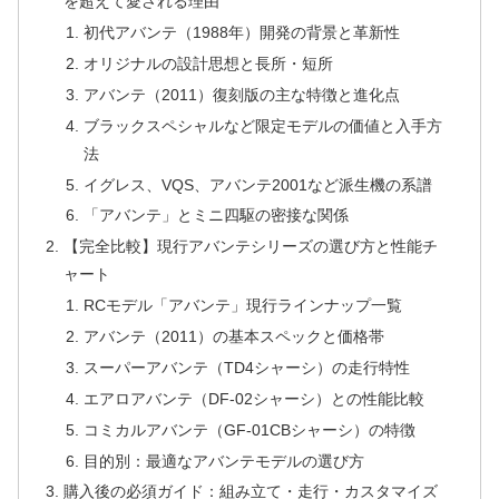
を超えて愛される理由
初代アバンテ（1988年）開発の背景と革新性
オリジナルの設計思想と長所・短所
アバンテ（2011）復刻版の主な特徴と進化点
ブラックスペシャルなど限定モデルの価値と入手方
法
イグレス、VQS、アバンテ2001など派生機の系譜
「アバンテ」とミニ四駆の密接な関係
【完全比較】現行アバンテシリーズの選び方と性能チ
ャート
RCモデル「アバンテ」現行ラインナップ一覧
アバンテ（2011）の基本スペックと価格帯
スーパーアバンテ（TD4シャーシ）の走行特性
エアロアバンテ（DF-02シャーシ）との性能比較
コミカルアバンテ（GF-01CBシャーシ）の特徴
目的別：最適なアバンテモデルの選び方
購入後の必須ガイド：組み立て・走行・カスタマイズ