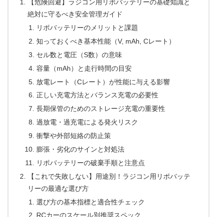
【危険回避】ラジコン用リポバッテリーの基礎知識と
絶対に守るべき安全管理ガイド
リポバッテリーのメリットと課題
知っておくべき基本性能（V, mAh, Cレート）
セル数と電圧（S数）の意味
容量（mAh）と走行時間の目安
放電レート（Cレート）が性能に与える影響
正しい充電方法とバランス充電の必要性
長期保管のためのストレージ充電の重要性
過放電・過充電による発火リスク
衝撃や外部短絡の防止策
膨張・劣化のサインと対処法
リポバッテリーの破棄手順と注意点
【これで失敗しない】用途別！ラジコン用リポバッテ
リーの最適な選び方
選び方の基本指標と適合性チェック
RCカーのスケール別推奨スペック