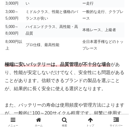
3,000円
い
ー走行
3,000～
ミドルクラス、性能と価格のバ
一般的な走行、クラブレ
5,000円
ランスが良い
ース
5,000～
ハイエンドクラス、高性能・高
本格レース、上級者
8,000円
品質
8,000円以
全日本選手権などのトッ
プロ仕様、最高性能
上
プレース
極端に安いバッテリーは、品質管理が不十分な場合
があ
り、性能が安定しないだけでなく、安全性にも問題がある
ことがあります。信頼できるブランドの製品を選ぶこと
が、結果的に長く安全に使える選択となります。
また、バッテリーの寿命は使用頻度や管理方法によります
が、一般的に100～200サイクル程度です。頻繁に使用す
る方は、複数本をローテーションすることで、1本あたり
メニュー
ホーム
検索
トップ
サイドバー