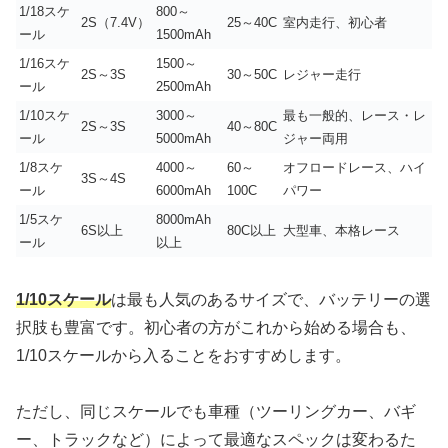
1/18スケ
800～
2S（7.4V）
25～40C
室内走行、初心者
ール
1500mAh
1/16スケ
1500～
2S～3S
30～50C
レジャー走行
ール
2500mAh
1/10スケ
3000～
最も一般的、レース・レ
2S～3S
40～80C
ール
5000mAh
ジャー両用
1/8スケ
4000～
60～
オフロードレース、ハイ
3S～4S
ール
6000mAh
100C
パワー
1/5スケ
8000mAh
6S以上
80C以上
大型車、本格レース
ール
以上
1/10スケール
は最も人気のあるサイズで、バッテリーの選
択肢も豊富です。初心者の方がこれから始める場合も、
1/10スケールから入ることをおすすめします。
ただし、同じスケールでも車種（ツーリングカー、バギ
ー、トラックなど）によって最適なスペックは変わるた