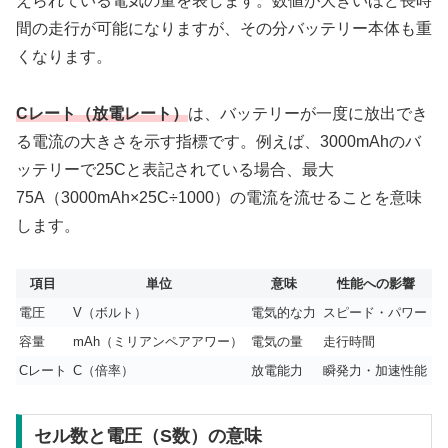
えられている電気の量を表します。数値が大きいほど長時
間の走行が可能になりますが、その分バッテリー本体も重
くなります。
Cレート（放電レート）
は、バッテリーが一度に放出でき
る電流の大きさを示す指標です。例えば、3000mAhのバ
ッテリーで25Cと表記されている場合、最大
75A（3000mAh×25C÷1000）の電流を流せることを意味
します。
項目
単位
意味
性能への影響
電圧
V（ボルト）
電気的な力
スピード・パワー
容量
mAh（ミリアンペアアワー）
電気の量
走行時間
Cレート
C（倍率）
放電能力
瞬発力・加速性能
セル数と電圧（S数）の意味